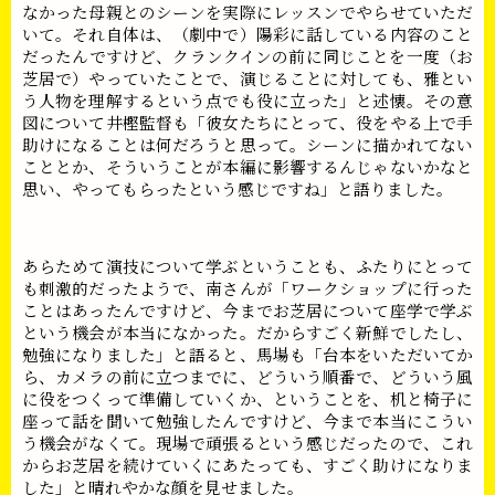
なかった母親とのシーンを実際にレッスンでやらせていただ
いて。それ自体は、（劇中で）陽彩に話している内容のこと
だったんですけど、クランクインの前に同じことを一度（お
芝居で）やっていたことで、演じることに対しても、雅とい
う人物を理解するという点でも役に立った」と述懐。その意
図について井樫監督も「彼女たちにとって、役をやる上で手
助けになることは何だろうと思って。シーンに描かれてない
こととか、そういうことが本編に影響するんじゃないかなと
思い、やってもらったという感じですね」と語りました。
あらためて演技について学ぶということも、ふたりにとって
も刺激的だったようで、南さんが「ワークショップに行った
ことはあったんですけど、今までお芝居について座学で学ぶ
という機会が本当になかった。だからすごく新鮮でしたし、
勉強になりました」と語ると、馬場も「台本をいただいてか
ら、カメラの前に立つまでに、どういう順番で、どういう風
に役をつくって準備していくか、ということを、机と椅子に
座って話を聞いて勉強したんですけど、今まで本当にこうい
う機会がなくて。現場で頑張るという感じだったので、これ
からお芝居を続けていくにあたっても、すごく助けになりま
した」と晴れやかな顔を見せました。