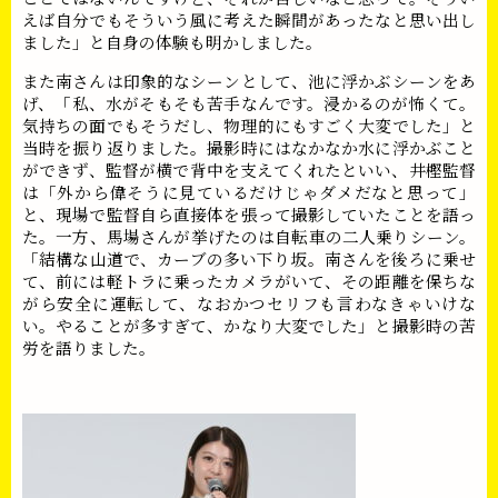
えば自分でもそういう風に考えた瞬間があったなと思い出し
ました」と自身の体験も明かしました。
また南さんは印象的なシーンとして、池に浮かぶシーンをあ
げ、「私、水がそもそも苦手なんです。浸かるのが怖くて。
気持ちの面でもそうだし、物理的にもすごく大変でした」と
当時を振り返りました。撮影時にはなかなか水に浮かぶこと
ができず、監督が横で背中を支えてくれたといい、井樫監督
は「外から偉そうに見ているだけじゃダメだなと思って」
と、現場で監督自ら直接体を張って撮影していたことを語っ
た。一方、馬場さんが挙げたのは自転車の二人乗りシーン。
「結構な山道で、カーブの多い下り坂。南さんを後ろに乗せ
て、前には軽トラに乗ったカメラがいて、その距離を保ちな
がら安全に運転して、なおかつセリフも言わなきゃいけな
い。やることが多すぎて、かなり大変でした」と撮影時の苦
労を語りました。