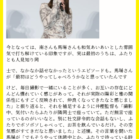
今となっては、南さんも馬場さんも和気あいあいとした雰囲
気で打ち解けている印象ですが、実は最初のうちは、ふたり
とも人見知り同
士で、なかなか話せなかったというエピソードも。馬場さん
が「最初はどうやってしゃべろうかなと思っていたんです
けど、毎日撮影で一緒にいることが多く、お互いの存在にど
んどん慣れていく感じがあって。それが実際の陽彩と雅の関
係性にもすごく反映されて、仲良くなってきたなと感じまし
た」と振り返ると、それを補足するように井樫監督も「撮影
中、気付いたらふたりが隣同士で座っていて。ただ無言で座
っているのがいいなと。別に社交辞令的な会話もないし、ふ
たりでボソボソしゃべって、お茶を飲んでいるだけ。その空
気感がすてきだなと思いました」と述懐。その言葉を聞いた
馬場が「でもそうやって休憩中とか、ふたりで待っている時