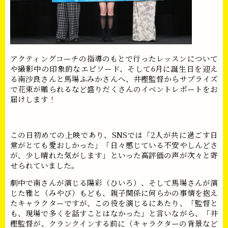
アクティングコーチの指導のもとで行ったレッスンについて
や撮影中の印象的なエピソード、そして6月に誕生日を迎え
る南沙良さんと馬場ふみかさんへ、井樫監督からサプライズ
で花束が贈られるなど盛りだくさんのイベントレポートをお
届けします！
この日初めての上映であり、SNSでは「2人が共に過ごす日
常がとても愛おしかった」「日々感じている不安やしんどさ
が、少し晴れた気がします」といった高評価の声が次々と寄
せられていました。
劇中で南さんが演じる陽彩（ひいろ）、そして馬場さんが演
じた雅と（みやび）もども、親子関係に何らかの事情を抱え
たキャラクターですが、この役を演じるにあたり、「監督と
も、現場で多くを話すことはなかった」と言いながら、「井
樫監督が、クランクインする前に（キャラクターの背景など